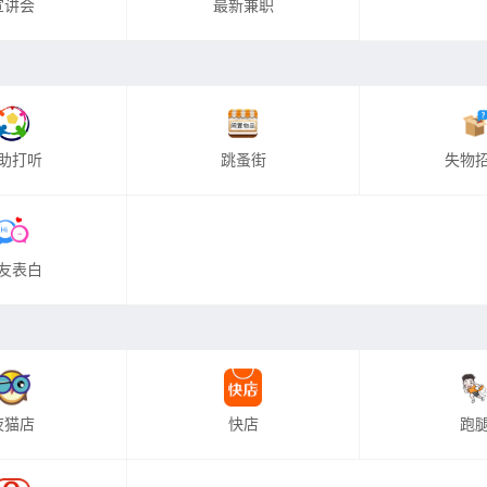
宣讲会
最新兼职
助打听
跳蚤街
失物
友表白
夜猫店
快店
跑